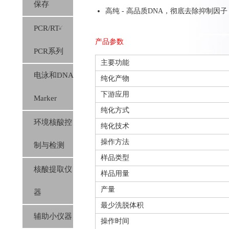
保存
高纯 - 高品质DNA，彻底去除抑制因子
PCR/RT-
产品参数
PCR系列
主要功能
电泳和DNA
纯化产物
下游应用
Marker
纯化方式
环境核酸控
纯化技术
操作方法
制与检测
样品类型
核酸提取仪
样品用量
产量
器
最少洗脱体积
辅助小仪器
操作时间