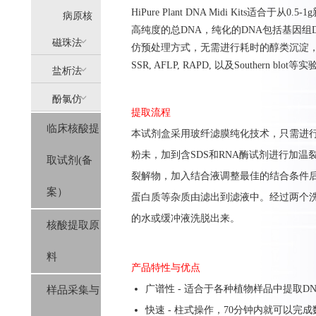
HiPure Plant DNA Midi Kits适合
提
病原核
高纯度的总DNA，纯化的DNA包括基因组D
(AllPure)
酸提取
磁珠法
仿预处理方式，无需进行耗时的醇类沉淀，整
SSR, AFLP, RAPD, 以及Southern blot等
盐析法
(MagPure)
酚氯仿
(SolPure)
提取流程
临床核酸提
(Trizol系
本试剂盒采用玻纤滤膜纯化技术，只需进行
粉未，加到含SDS和RNA酶试剂进行加
取试剂(备
列）
裂解物，加入结合液调整最佳的结合条件后
案）
蛋白质等杂质由滤出到滤液中。经过两个洗
的水或缓冲液洗脱出来。
核酸提取原
料
产品特性与优点
广谱性 - 适合于各种植物样品中提取DN
样品采集与
快速 - 柱式操作，70分钟内就可以完