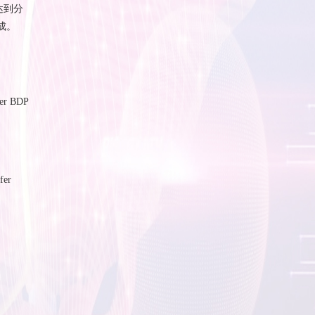
达到分
成。
r B
D
P
fer