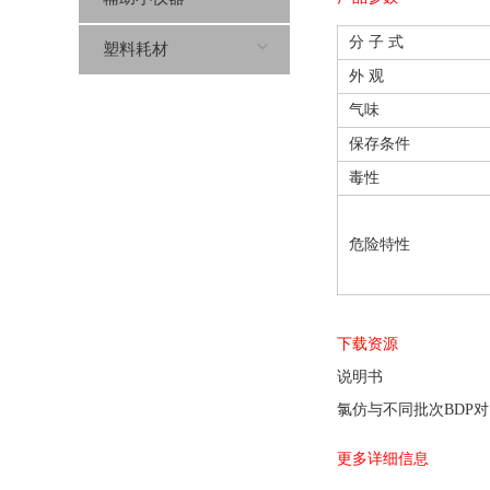
分 子 式
塑料耗材
外 观
气味
保存条件
毒性
危险特性
下载资源
说明书
氯仿与不同批次BDP
更多详细信息