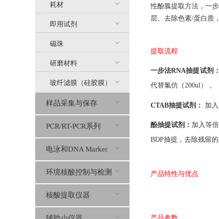
耗材
性酚胍提取方法，一步
层、去除色素
/
蛋白质
即用试剂
磁珠
提取流程
研磨材料
一步法
RNA
抽提试剂
玻纤滤膜（硅胶膜）
代替
氯仿
（
2
00ul） 。
样品采集与保存
CTAB
抽提试剂：
加入
酚抽提试剂：
加入等倍
PCR/RT-PCR系列
BDP
抽提，去除残留的
电泳和DNA Marker
环境核酸控制与检测
产品特性与优点
核酸提取仪器
辅助小仪器
产品参数