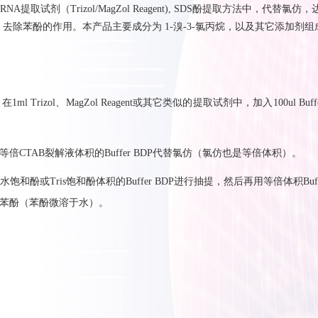
RNA
提取试剂（
Trizol/MagZol Reagent), SDS
酚提取方法中，代替氯仿，
，去除苯酚的作用。本产品主要成分为
1-
溴
-3-
氯丙烷
，以及其它添加剂组
：
在1ml Trizol、MagZol Reagent或其它类似的提取试剂中，加入100ul Buffe
等倍
CTAB
裂解液体积的
Buffer BDP
代替氯仿（氯仿也是等倍体积）。
水饱和酚或
Tris
饱和酚体积的
Buffer BDP
进行抽提，然后再用等倍体积
Buf
苯酚（苯酚微溶于水）。