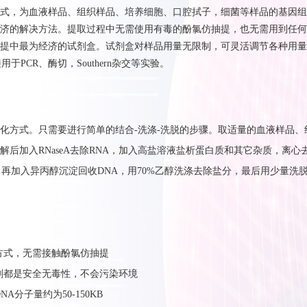
式，为血液样品、组织样品、培养细胞、口腔拭子，细菌等样品的基因组
济的解决方法。提取过程中无需使用有毒的酚氯仿抽提，也无需用到任何
提中最为经济的试剂盒。试剂盒对样品用量无限制，可灵活调节各种用量
接用于
PCR
、酶切，
Southern
杂交等实验。
化方式。只需要进行简单的结合-洗涤-洗脱的步骤。取适量的血液样品、
解后加入RNaseA去除RNA，加入高盐溶液盐析蛋白质和其它杂质，离心
，再加入异丙醇沉淀回收DNA，用70%乙醇洗涤去除盐分，最后用少量洗
。
化方式，无需接触酚氯仿抽提
试剂都是安全无毒性，不会污染环境
NA分子量约为50-150KB