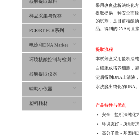
核酸提取原料
采用改良盐析法纯化方
提取提供一种安全而经
样品采集与保存
的试剂，是目前核酸抽
品。得到的
DNA
可直
PCR/RT-PCR系列
电泳和DNA Marker
提取流程
本试剂盒采用盐析法纯
环境核酸控制与检测
白细胞或培养细胞，裂
核酸提取仪器
淀后得到DNA上清液
水洗脱出纯化的DNA
辅助小仪器
塑料耗材
产品特性与优点
安全 - 盐析法纯
环境友好 - 所用
高分子量 - 基因组D