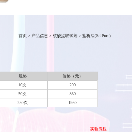
首页
>
产品信息
>
核酸提取试剂
>
盐析法(SolPure)
规格
价格（元）
10次
200
50次
860
250次
1950
实验流程