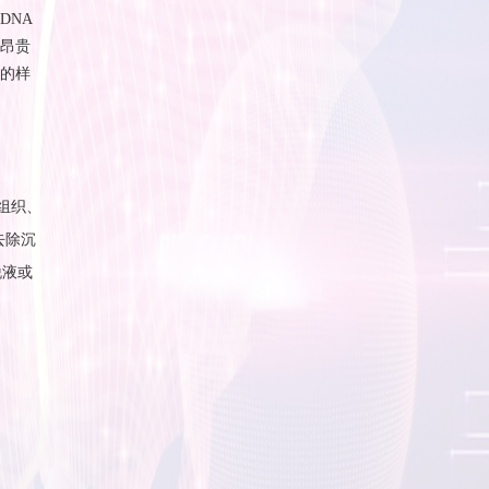
DNA
昂贵
的样
组织、
去除沉
脱液或