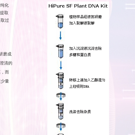
柱纯化
品提取
提取过
研磨成
澄清的
膜
，而
被少量