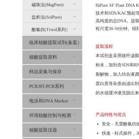
磁珠法(MagPure)
HiPure SF Pla
技术和SDS/KAC预处
盐析法(SolPure)
高纯度的总DNA。提
程只需30-50分钟。得到的D
酚氯仿(Trizol系列）
临床核酸提取试剂(备案）
提取流程
本
试剂盒
采用玻纤滤膜
核酸提取原料
粉未，加到含
SDS
和
R
样品采集与保存
裂解物，加入结合液调
蛋白质等杂质由滤出到
PCR/RT-PCR系列
的
水或缓冲液洗脱
出来
电泳和DNA Marker
产品特性与优点
环境核酸控制与检测
安全 - 无需酚氯仿
核酸提取仪器
快速 - 柱式操作