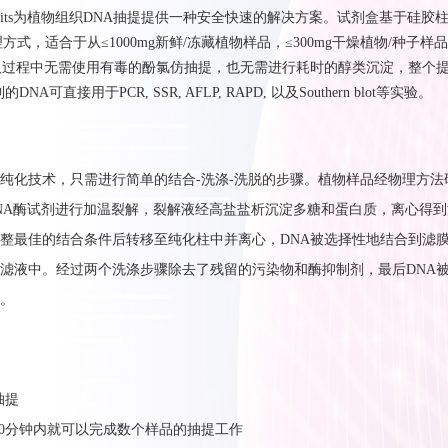
nt DNA Kits为植物组织DNA抽提提供一种安全快速的解决方案。试剂盒基于硅胶
理方式，适合于从≤1000mg新鲜/冻藏植物样品，≤300mg干燥植物/种子样
取过程中无需使用有毒的酚氯仿抽提，也无需进行耗时的醇类沉淀，整个
NA可直接用于PCR, SSR, AFLP, RAPD, 以及Southern blot等实验。
纯化
技
术，只需进行
简单的结合
-
洗
涤
-
洗脱
的步骤。
植物样品经物理方法
NA
酶试剂进行加温裂解，裂解液经高盐盐析沉淀多糖和蛋白质，离心得到
整最佳的结合条件后转移至纯化柱中并离心，
DNA
被选择性地结合到
滤
滤液中
。
经过
两个洗涤步骤除去了残留的污染物和酶抑制剂，
最后
DNA
。
抽提
，30分钟内就可以完成数个样品的抽提工作