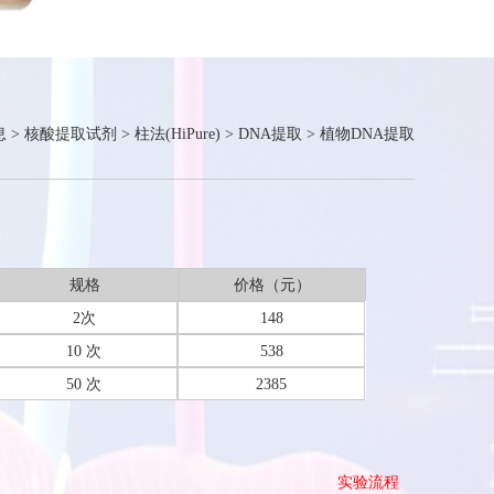
息
>
核酸提取试剂
>
柱法(HiPure)
>
DNA提取
>
植物DNA提取
规格
价格（元）
2次
148
10 次
538
50 次
2385
实验流程