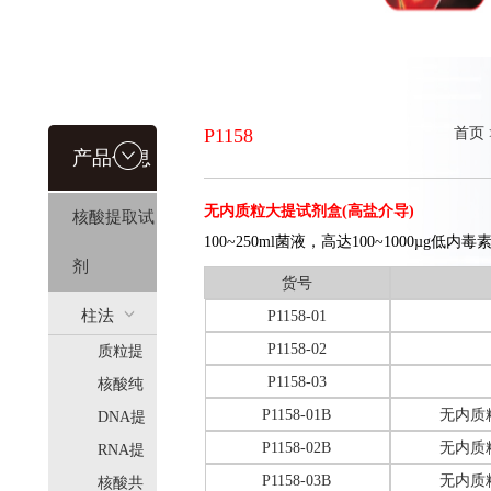
P1158
首页
产品信息
无内质粒大提试剂盒(高盐介导)
核酸提取试
100~250ml菌液，高达100~1000µg低
剂
货号
柱法
P1158-01
P1158-02
质粒提
(HiPure)
P1158-03
取
核酸纯
P1158-01B
无内质
化
DNA提
P1158-02B
无内质
取
RNA提
P1158-03B
无内质
取
核酸共