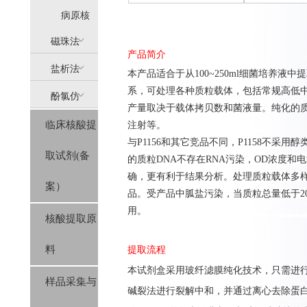
提
病原核
(AllPure)
酸提取
磁珠法
产品简介
盐析法
(MagPure)
本产品适合于从100~250ml细菌培养液中
系，可处理各种质粒载体，包括常规高低中拷贝
酚氯仿
(SolPure)
产量取决于载体拷贝数和菌液量。纯化的质粒
临床核酸提
注射等。
(Trizol系
与P1156和其它竞品不同，P1158不采
取试剂(备
列）
的质粒DNA不存在RNA污染，OD浓度
确，更有利于结果分析。处理质粒载体多
案）
品。受产品中胍盐污染，当质粒总量低于200ug
用。
核酸提取原
料
提取流程
本试剂盒采用玻纤滤膜纯化技术，只需进行
样品采集与
碱裂法进行裂解中和，并通过离心去除蛋