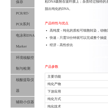
粒DNA吸附在玻纤膜上；杂质经过独特的
保存
脱出纯化的DNA。
PCR/RT-
产品特性与优点
PCR系列
高纯度 - 纯化的质粒可细胞转染，动
电泳和DNA
快速 - 只需50分钟就可以完成整个抽提
经济 - 高性价比
Marker
环境核酸控
产品参数
制与检测
主要功能
核酸提取仪
纯化产物
器
下游应用
纯化方式
辅助小仪器
纯化技术