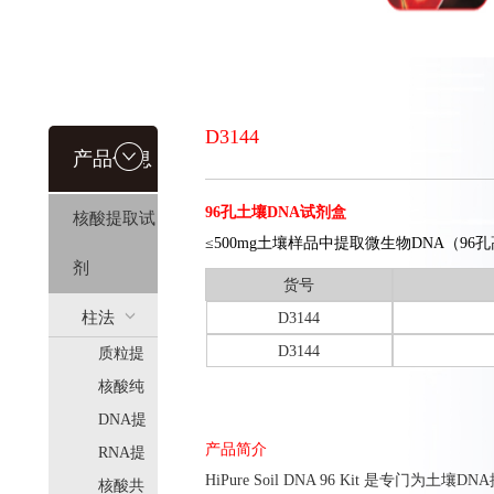
D3144
产品信息
96孔土壤DNA试剂盒
核酸提取试
≤500mg土壤样品中提取微生物DNA（9
剂
货号
柱法
D3144
D3144
质粒提
(HiPure)
取
核酸纯
化
DNA提
产品简介
取
RNA提
HiPure Soil DNA 96 Kit 是
取
核酸共