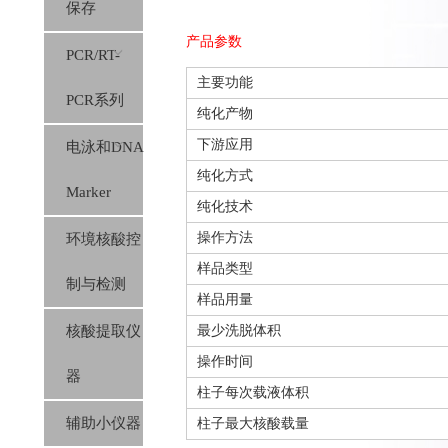
保存
产品参数
PCR/RT-
主要功能
PCR系列
纯化产物
下游应用
电泳和DNA
纯化方式
Marker
纯化技术
操作方法
环境核酸控
样品类型
制与检测
样品用量
核酸提取仪
最少洗脱体积
操作时间
器
柱子每次载液体积
辅助小仪器
柱子最大核酸载量