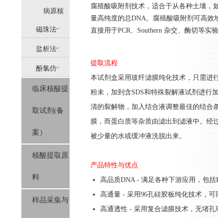
腐殖酸吸附剂技术，适合于从各种土壤，
提
病原核
量高纯度的总DNA。腐殖酸吸附剂可高效
(AllPure)
酸提取
磁珠法
直接用于PCR、Southern 杂交、酶切等实
盐析法
(MagPure)
提取流程
酚氯仿
(SolPure)
本试剂盒采用玻纤滤膜纯化技术，只需进行
临床核酸提
(Trizol系
粉未，加到含SDS和特殊裂解液试剂进行
清的裂解物，加入结合液调整最佳的结合条
取试剂(备
列）
膜，而蛋白质等杂质由滤出到滤液中。经过
案）
被少量的水或缓冲液洗脱出来。
核酸提取原
产品特性与优点
料
高品质DNA - 满足各种下游应用，包括
高通量 - 采用96孔硅胶板纯化技术，可
样品采集与
高通透性 - 采用复合滤膜技术，无堵孔