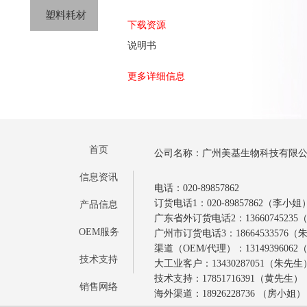
塑料耗材
下载资源
说明书
更多详细信息
首页
公司名称：广州美基生物科技有限
信息资讯
电话：020-89857862
订货电话1：020-89857862（李小姐
产品信息
广东省外订货电话2：1366074523
OEM服务
广州市订货电话3：18664533576
渠道（OEM/代理）：1314939606
技术支持
大工业客户：13430287051（朱先生
技术支持：17851716391（黄先生）
销售网络
海外渠道：18926228736 （房小姐）