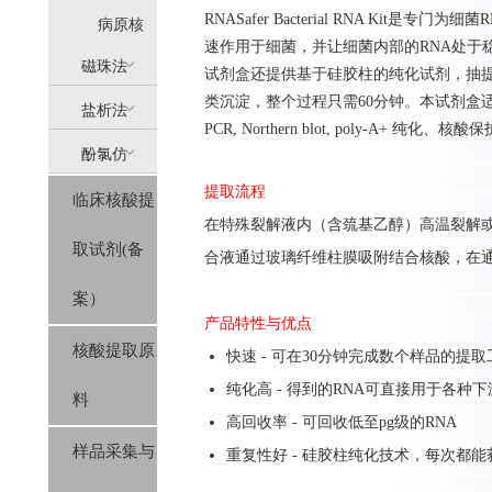
RNASafer Bacterial RNA Ki
提
病原核
速作用于细菌，并让细菌内部的RNA处于
(AllPure)
酸提取
磁珠法
试剂盒还提供基于硅胶柱的纯化试剂，抽
类沉淀，整个过程只需60分钟。本试剂盒适合
盐析法
(MagPure)
PCR, Northern blot, poly-A+ 纯
酚氯仿
(SolPure)
提取流程
临床核酸提
(Trizol系
在特殊裂解液内（含巯基乙醇）高温裂解
取试剂(备
列）
合液通过玻璃纤维柱膜吸附结合核酸，在
案）
产品特性与优点
核酸提取原
快速 - 可在30分钟完成数个样品的提取
纯化高 - 得到的RNA可直接用于各种
料
高回收率 - 可回收低至pg级的RNA
样品采集与
重复性好 - 硅胶柱纯化技术，每次都