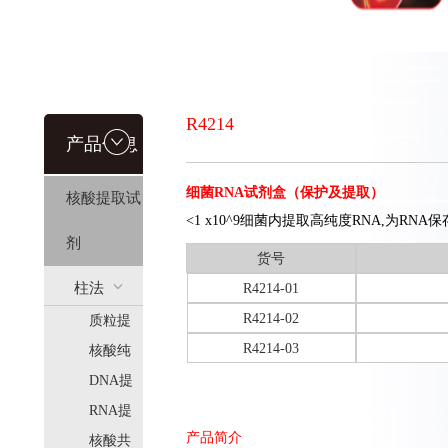
R4214
产品信息
细菌RNA试剂盒（保护及提取）
核酸提取试
<1 x10^9细菌内提取高纯度RNA,为RN
剂
货号
柱法
R4214-01
R4214-02
质粒提
(HiPure)
R4214-03
取
核酸纯
化
DNA提
取
RNA提
产品简介
取
核酸共