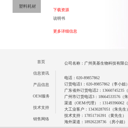
塑料耗材
下载资源
说明书
更多详细信息
首页
公司名称：广州美基生物科技有限
信息资讯
电话：020-89857862
订货电话1：020-89857862（李小姐
产品信息
广东省外订货电话2：1366074523
OEM服务
广州市订货电话3：18664533576
渠道（OEM/代理）：1314939606
技术支持
大工业客户：13430287051（朱先生
技术支持：17851716391（黄先生）
销售网络
海外渠道：18926228736 （房小姐）