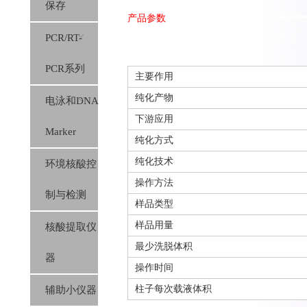
保存
产品参数
PCR/RT-
PCR系列
主要作用
纯化产物
电泳和DNA
下游应用
Marker
纯化方式
纯化技术
环境核酸控
操作方法
制与检测
样品类型
样品用量
核酸提取仪
最少洗脱体积
器
操作时间
柱子每次载液体积
辅助小仪器