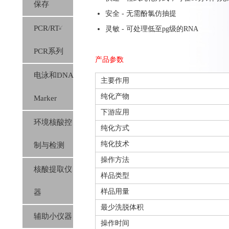
保存
安全 - 无需酚氯仿抽提
PCR/RT-
灵敏 - 可处理低至pg级的RNA
PCR系列
产品参数
电泳和DNA
主要作用
纯化产物
Marker
下游应用
环境核酸控
纯化方式
纯化技术
制与检测
操作方法
核酸提取仪
样品类型
样品用量
器
最少洗脱体积
辅助小仪器
操作时间