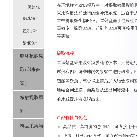
在环境样本RNA提取中，对提取效果影响
提
病原核
采用珠磨法和独特的缓冲液系统，适合于从
(AllPure)
酸提取
磁珠法
本中提取微生物RNA。试剂盒基于硅胶柱
高效专一吸附RNA。得到的RNA可直接用于RT-
盐析法
(MagPure)
等实验.
酚氯仿
(SolPure)
提取流程
临床核酸提
(Trizol系
本试剂盒采用玻纤滤膜纯化技术，只需进行
取试剂(备
列）
试剂和四种研磨珠的匀浆管中进行珠磨，R
殖酸等杂质，离心得上清后加入结合液调整
案）
地结合到滤膜，而杂质被滤出到滤液中。经
核酸提取原
的水或缓冲液洗脱出来。
料
产品特性与优点
样品采集与
高品质 - 高纯度的总RNA，可直接用
快速 - 柱式纯化方式，可在60分钟内