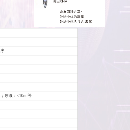
测序
l；尿液：<10ml等