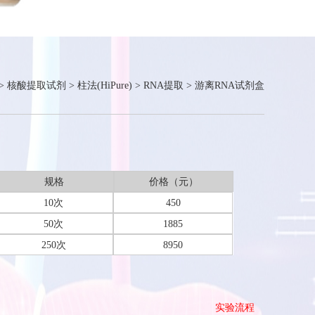
>
核酸提取试剂
>
柱法(HiPure)
>
RNA提取
>
游离RNA试剂盒
规格
价格（元）
10次
450
50次
1885
250次
8950
实验流程