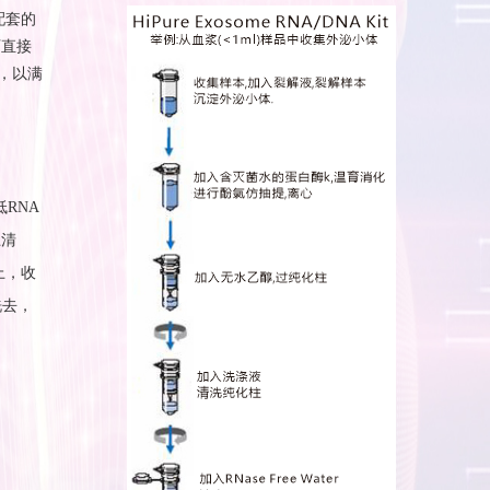
盒配套的
可直接
格，以满
RNA
上清
上，收
洗去，