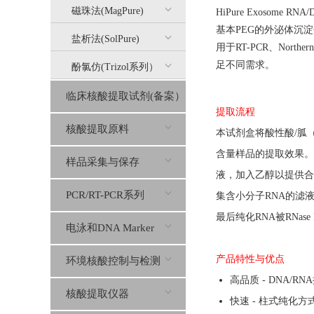
磁珠法(MagPure)
HiPure Exosom
基本PEG的外泌体沉
盐析法(SolPure)
用于RT-PCR、Nort
足不同需求。
酚氯仿(Trizol系列）
临床核酸提取试剂(备案）
提取流程
核酸提取原料
本试剂盒将酸性酸/胍（
含量样品的提取效果。
样品采集与保存
液，加入乙醇以提供合
PCR/RT-PCR系列
集含小分子RNA的滤
最后纯化RNA被RNase 
电泳和DNA Marker
产品特性与优点
环境核酸控制与检测
高品质 - DNA
核酸提取仪器
快速 - 柱式纯化