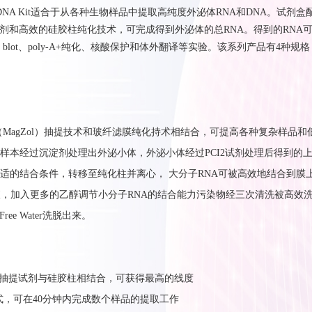
e RNA/DNA Kit适合于从各种生物样品中提取高纯度外泌体RNA和DNA。试剂
淀剂和高效的硅胶柱纯化技术，可完成得到外泌体的总RNA。得到的RNA
hern blot、poly-A+纯化、核酸保护和体外翻译等实验。该系列产品有4种规
MagZol）抽提技术和玻纤滤膜纯化持术相结合，可提高各种复杂样品和低
样本经过沉淀剂处理出外泌小体，外泌小体经过PCI2试剂处理后得到的
适的结合条件，转移至纯化柱并离心， 大分子RNA可被高效地结合到膜
液，加入更多的乙醇调节小分子RNA的结合能力污染物经三次清洗被高效
Free Water洗脱出来。
/RNA抽提试剂与硅胶柱相结合，可获得最高的线度
方式，可在40分钟内完成数个样品的提取工作