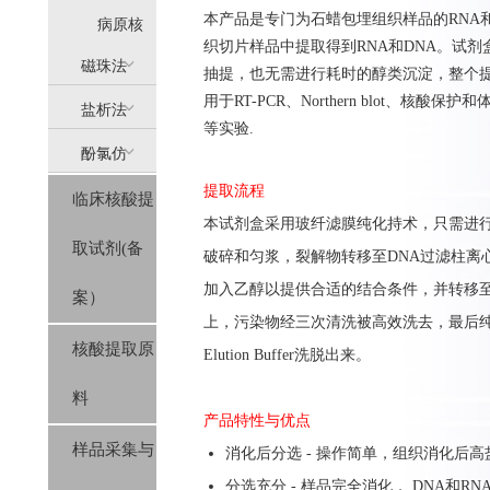
本产品是专门为石蜡包埋组织样品的RNA
提
病原核
织切片样品中提取得到RNA和DNA。试
(AllPure)
酸提取
磁珠法
抽提，也无需进行耗时的醇类沉淀，整个提
用于RT-PCR、Northern blot、核酸
盐析法
(MagPure)
等实验.
酚氯仿
(SolPure)
提取流程
临床核酸提
(Trizol系
本试剂盒采用玻纤滤膜纯化持术，只需进行
取试剂(备
列）
破碎和匀浆，裂解物转移至DNA过滤柱离心
加入乙醇以提供合适的结合条件，并转移至纯
案）
上，污染物经三次清洗被高效洗去，最后纯化RNA
核酸提取原
Elution Buffer洗脱出来。
料
产品特性与优点
样品采集与
消化后分选 - 操作简单，组织消化后高
分选充分 - 样品完全消化， DNA和R