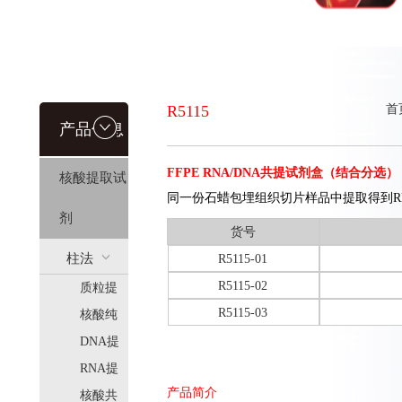
R5115
首
产品信息
FFPE RNA/DNA共提试剂盒（结合分选）
核酸提取试
同一份石蜡包埋组织切片样品中提取得到R
剂
货号
柱法
R5115-01
R5115-02
质粒提
(HiPure)
R5115-03
取
核酸纯
化
DNA提
取
RNA提
产品简介
取
核酸共