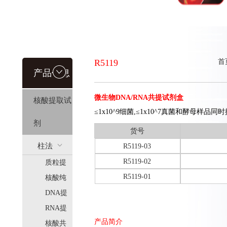
R5119
首
产品信息
微生物DNA/RNA共提试剂盒
核酸提取试
≤1x10^9细菌,≤1x10^7真菌和酵母样品同
剂
货号
柱法
R5119-03
R5119-02
质粒提
(HiPure)
R5119-01
取
核酸纯
化
DNA提
取
RNA提
产品简介
取
核酸共