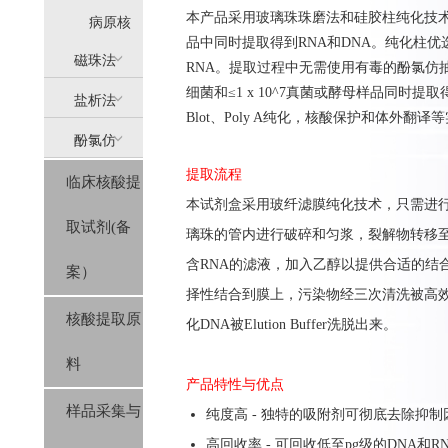
本产品采用玻璃珠珠磨法和硅胶柱纯化技
提
病原核
品中同时提取得到RNA和DNA。纯化柱
(AllPure)
酸提取
磁珠法
RNA。提取过程中无需使用有毒的酚氯仿抽提
细菌和≤1 x 10^7真菌或酵母样品同时提取得
盐析法
(MagPure)
Blot、Poly A纯化，核酸保护和体外翻译等实
酚氯仿
(SolPure)
提取流程
临床核酸提
(Trizol系
本试剂盒采用玻纤滤膜纯化技术，只需进行
取试剂(备
列）
璃珠的管内进行破碎和匀浆，裂解物转移至
含RNA的滤液，加入乙醇以提供合适的结合
案）
择性结合到膜上，污染物经三次清洗被高效洗去，
核酸提取原
化DNA被Elution Buffer洗脱出来。
料
产品特性与优点
样品采集与
纯度高 - 独特的吸附剂可彻底去除抑制
高回收率 - 可回收低至pg级的DNA和R