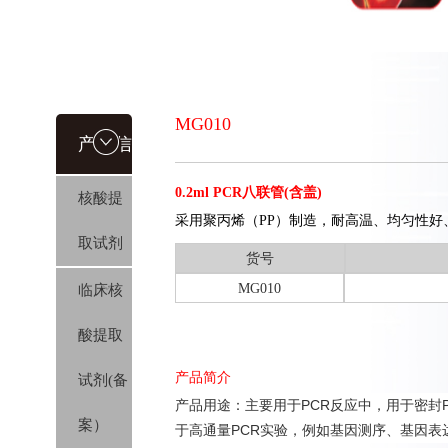
MG010
产品信
0.2ml PCR八联管(含盖)
核酸提
息
采用聚丙烯（PP）制造，耐高温、均匀性好
取试剂
货号
MG010
临床核
酸提取
产品简介
试剂(备
产品用途：主要用于PCR反应中，用于密封
案）
于高通量PCR实验，例如基因测序、基因表