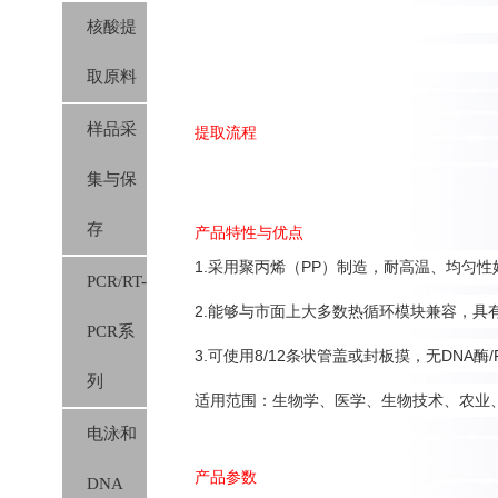
核酸提
取原料
样品采
提取流程
集与保
存
产品特性与优点
1.采用聚丙烯（PP）制造，耐高温、均匀
PCR/RT-
2.能够与市面上大多数热循环模块兼容，具有广
PCR系
3.可使用8/12条状管盖或封板摸，无DNA酶
列
适用范围：生物学、医学、生物技术、农业
电泳和
产品参数
DNA