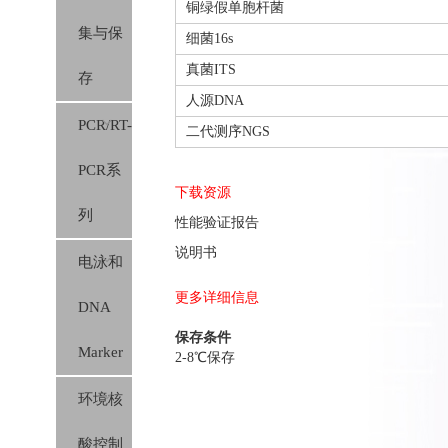
铜绿假单胞杆菌
集与保
胶膜）
细菌16s
真菌ITS
存
人源DNA
PCR/RT-
二代测序NGS
PCR系
下载资源
列
性能验证报告
说明书
电泳和
更多详细信息
DNA
保存条件
Marker
2-8℃保存
环境核
酸控制