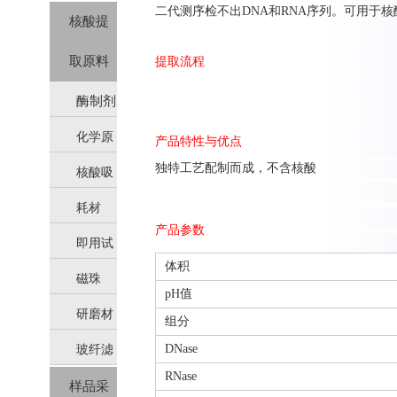
二代测序检不出DNA和RNA序列。可用于
核酸提
取原料
提取流程
酶制剂
化学原
产品特性与优点
独特工艺配制而成，不含核酸
核酸吸
料
耗材
附柱
产品参数
即用试
体积
磁珠
剂
pH值
研磨材
组分
DNase
玻纤滤
料
RNase
样品采
膜（硅