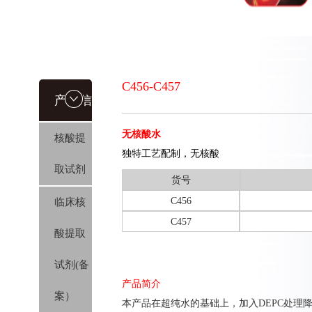
C456-C457
产品信
无核酸水
核酸提
息
独特工艺配制，无核酸
取试剂
货号
C456
临床核
C457
酸提取
试剂(备
产品简介
案）
本产品在超纯水的基础上，加入DEPC处理降