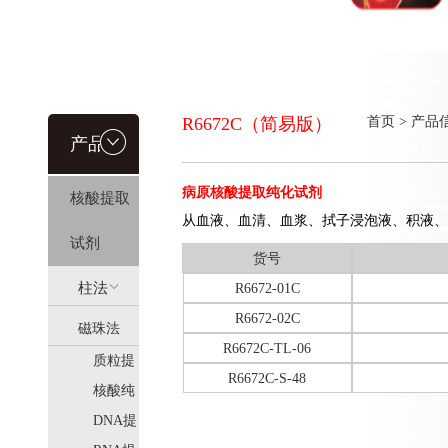
R6672C（简易版）
首页
>
产品
产品信
病原核酸提取纯化试剂
核酸提取
息
从血液、血清、血浆、拭子浸泡液、积液、
试剂
货号
柱法
R6672-01C
R6672-02C
磁珠法
(HiPure)
R6672C-TL-06
质粒提
(MagPure)
R6672C-S-48
取
核酸纯
化
DNA提