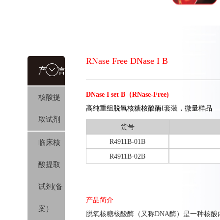
RNase Free DNase I B
产品信
DNase I set B（RNase-Free)
核酸提
息
高纯重组脱氧核糖核酸酶I套装，微量样品
取试剂
货号
R4911B-01B
临床核
R4911B-02B
酸提取
试剂(备
产品简介
案）
脱氧核糖核酸酶（又称DNA酶）是一种核