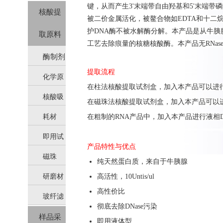
键，从而产生3'末端带自由羟基和5'末端带磷
核酸提
被二价金属活化，被鳌合物如EDTA和十二
护DNA酶不被水解酶分解。本产品是从
牛胰
取原料
工艺去除痕量的
核糖核酸酶
。本产品无RNa
酶制剂
提取流程
化学原
在柱法核酸提取试剂盒，加入本产品可以进行膜上
核酸吸
料
在磁珠法核酸提取试剂盒，加入本产品可以进行液
耗材
在粗制的RNA产品中，加入本产品进行液相DN
附柱
即用试
产品特性与优点
磁珠
剂
纯天然蛋白质，来自于牛胰腺
研磨材
高活性，10Untis/ul
高性价比
玻纤滤
料
彻底去除DNase污染
样品采
膜（硅
即用液体型