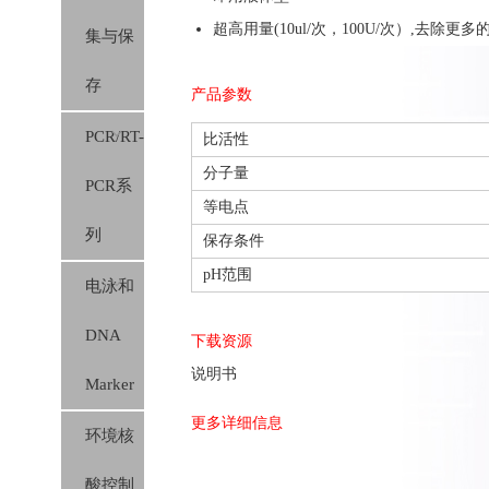
超高用量(10ul/次，100U/次）,去除更多
集与保
胶膜）
存
产品参数
PCR/RT-
比活性
分子量
PCR系
等电点
列
保存条件
pH范围
电泳和
DNA
下载资源
说明书
Marker
更多详细信息
环境核
酸控制