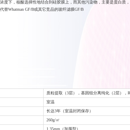
浓度下，核酸选择性地结合到硅胶膜上，而其他污染物，主要是蛋白质，
Whatman GF/B或其它竞品的玻纤滤膜GF/B
质粒提取（3层），基因组分离纯化（2层），R
室温
长达3年（室温封闭保存）
260g/㎡
1.35mm（加厚型）