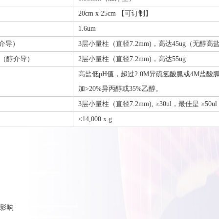
20cm x 25cm 【可订制】
1.6um
介导）
3层小量柱（直径7.2mm)，高达45ug（无醇高
量（醇介导）
2层小量柱（直径7.2mm)，高达55ug
高盐低pH值，超过2.0M异硫氢酸胍或4M盐酸
加>20%异丙醇或35%乙醇。
3层小量柱（直径7.2mm), ≥30ul，最佳是 ≥50ul
<14,000 x g
影响