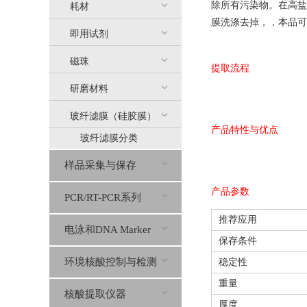
除所有污染物。在高盐
耗材
膜洗涤去掉，，本品可代替
即用试剂
磁珠
提取流程
研磨材料
玻纤滤膜（硅胶膜）
产品特性与优点
玻纤滤膜分类
样品采集与保存
产品参数
PCR/RT-PCR系列
推荐应用
电泳和DNA Marker
保存条件
环境核酸控制与检测
稳定性
重量
核酸提取仪器
厚度