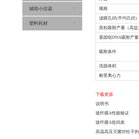
辅助小仪器
规格
滤膜孔径(平均孔径)
塑料耗材
质粒吸附产量（高盐
基因组DNA吸附产
吸附条件
洗脱体积
耐受离心力
下载资源
说明书
玻纤膜A性能验证
玻纤膜A批间差
高温高压灭菌对柱子的