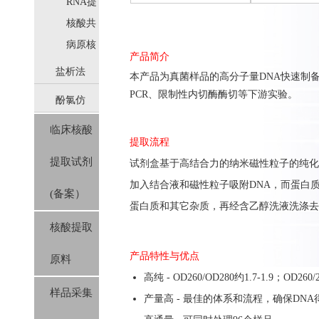
取
RNA提
取
核酸共
提取
病原核
产品简介
酸提取
盐析法
本产品为
真菌
样品的高分子量
DNA
快速制
PCR、限制性内切酶酶切等下游实验。
酚氯仿
(SolPure)
临床核酸
(Trizol系
提取流程
提取试剂
试剂盒基于高结合力的纳米磁性粒子的纯化
列）
加入结合液和磁性粒子吸附
DNA
，而蛋白
(备案）
蛋白质和其它杂质，再经含乙醇洗液洗涤去
核酸提取
产品特性与优点
原料
高纯 - OD260/OD280约1.7-1.9；OD260/2
样品采集
产量高 - 最佳的体系和流程，确保DNA