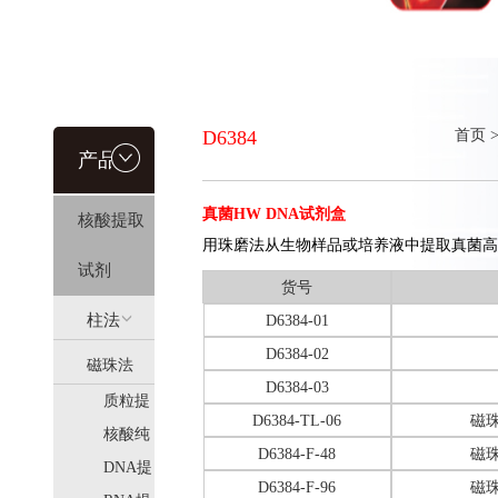
D6384
首页
产品信
真菌HW DNA试剂盒
核酸提取
息
用珠磨法从生物样品或培养液中提取真菌高
试剂
货号
柱法
D6384-01
D6384-02
磁珠法
(HiPure)
D6384-03
质粒提
(MagPure)
D6384-TL-06
磁珠
取
核酸纯
D6384-F-48
磁珠
化
DNA提
D6384-F-96
磁珠