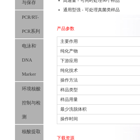
高通量 - 可同时处理96个样品
与保存
通用型强 - 可处理真菌类
样品
PCR/RT-
产品参数
PCR系列
主要作用
电泳和
纯化产物
DNA
下游应用
纯化技术
Marker
操作方法
环境核酸
样品类型
样品用量
控制与检
最少洗脱体积
测
操作时间
核酸提取
下载资源