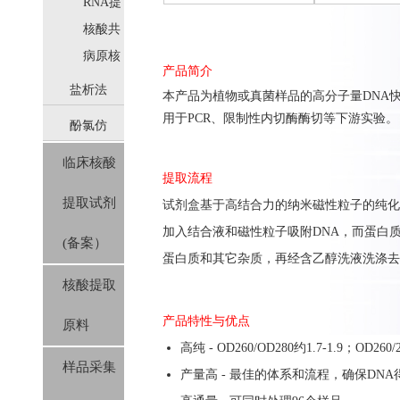
取
RNA提
取
核酸共
提取
病原核
产品简介
酸提取
盐析法
本产品为植物
或真菌
样品的
高分子量DNA
用于PCR、限制性内切酶酶切等下游实验。
酚氯仿
(SolPure)
临床核酸
(Trizol系
提取流程
提取试剂
试剂盒基于高结合力的纳米磁性粒子的纯化
列）
加入结合液和磁性粒子吸附
DNA
，而蛋白
(备案）
蛋白质和其它杂质，再经含乙醇洗液洗涤去
核酸提取
产品特性与优点
原料
高纯 - OD260/OD280约1.7-1.9；OD260/2
样品采集
产量高 - 最佳的体系和流程，确保DNA