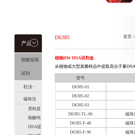
D6385
首页
产品信
植物HW DNA试剂盒
核酸提取
息
从植物或大型真菌样品中提取高分子量DN
试剂
货号
柱法
D6385-01
D6385-02
磁珠法
(HiPure)
D6385-03
质粒提
(MagPure)
D6385-TL-06
磁珠
取
核酸纯
D6385-F-48
磁珠
化
DNA提
D6385-F-96
磁珠