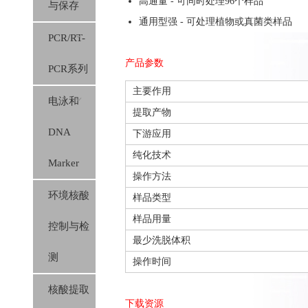
高通量 - 可同时处理96个样品
与保存
通用型强 - 可处理植物或真菌类
样品
PCR/RT-
产品参数
PCR系列
主要作用
电泳和
提取产物
DNA
下游应用
纯化技术
Marker
操作方法
环境核酸
样品类型
样品用量
控制与检
最少洗脱体积
测
操作时间
核酸提取
下载资源