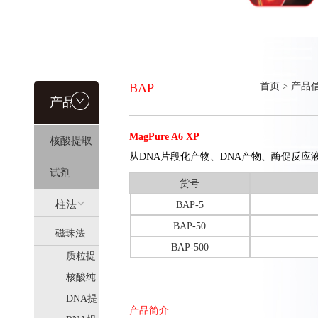
BAP
首页
>
产品
产品信
MagPure A6 XP
核酸提取
息
从DNA片段化产物、DNA产物、酶促反应液中选
试剂
货号
柱法
BAP-5
BAP-50
磁珠法
(HiPure)
BAP-500
质粒提
(MagPure)
取
核酸纯
化
DNA提
产品简介