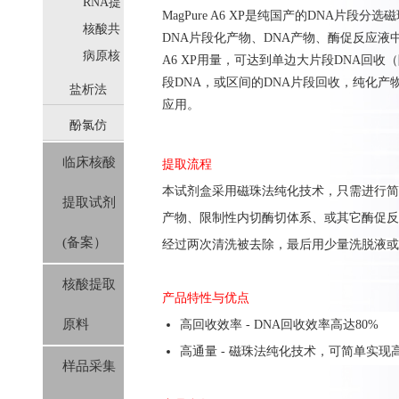
取
RNA提
MagPure A
6
XP
是纯国产的
DNA
片段分选磁
取
核酸共
DNA
片段化产物、
DNA
产物、
酶促反应
液
提取
病原核
A
6
XP
用量，可达到单边大片段
DNA
回收（
酸提取
段
DNA
，或区间的
DNA
片段回收，纯化产
盐析法
应用。
酚氯仿
(SolPure)
临床核酸
提取流程
(Trizol系
本
试剂盒
采用磁珠法纯化技术，只需进行
简
提取试剂
列）
产物、
限制性内切酶切体系、或其它酶促反
(备案）
经过两次清洗
被
去除
，
最后用少
量洗脱液或
核酸提取
产品特性与优点
原料
高回收效率 - DNA回收效率高达80%
高通量 - 磁珠法纯化技术，可简单实现
样品采集