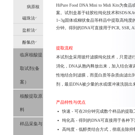
Hi
Pure
Food
DNA
Mini to Midi
Kits
为
食品
提
病原核
案。试剂盒基于硅胶柱纯化技术和
SDS
/
KA
(AllPure)
酸提取
磁珠法
1~3g
固体或糊状食品等
样品
中
提取高纯度
分钟。得到的
DNA
可直接用于
PCR, SSR, 
盐析法
(MagPure)
酚氯仿
(SolPure)
提取流程
临床核酸提
(Trizol系
本
试剂盒
采用玻纤滤膜纯化
技
术，只需进
消化，
DNA
从胞内释放出来，加入结合液
取试剂(备
列）
性地结合到
滤
膜
，而蛋白质等杂质由滤出
案）
剂，
最后
DNA
被少量的
水或缓冲液洗脱
出
核酸提取原
产品特性与优点
料
快速 - 可在20分钟完成数个样品的提取
纯化高 - 得到的DNA可直接用于各种
样品采集与
高纯度 - 低醇类结合方式，彻底去除