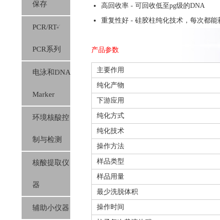
保存
高回收率 - 可回收低至pg级的DNA
重复性好 - 硅胶柱纯化技术，每次都
PCR/RT-
PCR系列
产品参数
主要作用
电泳和DNA
纯化产物
Marker
下游应用
纯化方式
环境核酸控
纯化技术
制与检测
操作方法
样品类型
核酸提取仪
样品用量
器
最少洗脱体积
操作时间
辅助小仪器