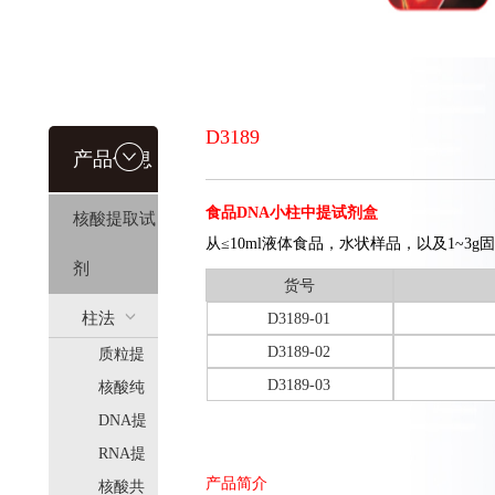
D3189
产品信息
食品DNA小柱中提试剂盒
核酸提取试
从≤10ml液体食品，水状样品，以及1~3
剂
货号
柱法
D3189-01
D3189-02
质粒提
(HiPure)
D3189-03
取
核酸纯
化
DNA提
取
RNA提
产品简介
取
核酸共