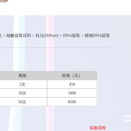
息
>
核酸提取试剂
>
柱法(HiPure)
>
DNA提取
>
植物DNA提取
规格
价格（元）
2次
450
10次
1800
50次
8500
实验流程