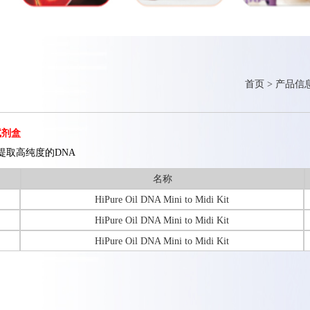
首页
>
产品信
试剂盒
油中提取高纯度的DNA
名称
HiPure Oil DNA Mini to Midi Kit
HiPure Oil DNA Mini to Midi Kit
HiPure Oil DNA Mini to Midi Kit