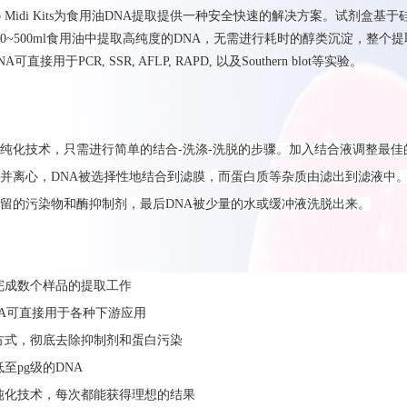
o Midi
Kits
为
食用油DNA提取
提供一种安全快速的解决方案。试剂盒基于
00~5
00m
l
食用油中提取高纯度的
DNA
，无需进行耗时的醇类沉淀，整个提
NA
可直接用于
PCR, SSR, AFLP, RAPD,
以及
Southern blot
等实验。
纯化
技
术，只需进行
简单的结合
-
洗
涤
-
洗脱
的步骤。
加入结合液调整最佳
并离心，
DNA
被选择性地结合到
滤
膜
，而蛋白质等杂质由滤出到滤液中
留的污染物和酶抑制剂，
最后
DNA
被少量的
水或缓冲液洗脱
出来。
分钟完成数个样品的提取工作
DNA可直接用于各种下游应用
合方式，彻底去除抑制剂和蛋白污染
低至pg级的DNA
柱纯化技术，每次都能获得理想的结果