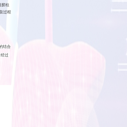
硅胶柱
取过程
的结合
。
经过