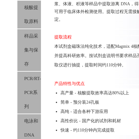
浆、体液、积液等样品中提取游离 DNA，得
核酸提
可用于临床体外检测使用。提取过程无需接
淀。
取原料
样品采
提取流程
本试剂盒磁珠法纯化技术，适配Magmix 
集与保
并提高科研效率。按试剂盒
说明书要求
样品
存
取仪进行抽提，提取时间约110分钟。
PCR/RT-
产品特性与优点
PCR系
高产量 - 核酸提取效率高达80%以上
简单 - 预分装24孔板
列
高纯 - 适合各种下游应用
电泳和
高性价比 - 国产化的试剂和耗材
快速 - 约110分钟内完成提取
DNA