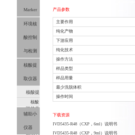
Marker
产品参数
主要作用
环境核
纯化产物
酸控制
下游应用
纯化技术
与检测
操作方法
核酸提
样品类型
样品用量
取仪器
最少洗脱体积
核酸提
操作时间
核酸
取设备
提取
辅助小
下载资源
及对应
仪及
IVD5435-R48（CXP，6ml）说明书
仪器
预装
预装试
IVD5435-R48（CXP，9ml）说明书