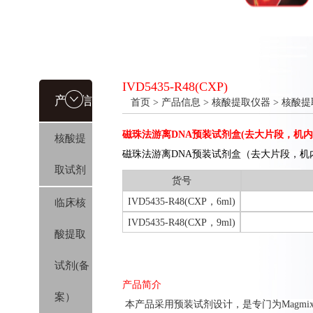
IVD5435-R48(CXP)
产品信
首页
>
产品信息
>
核酸提取仪器
>
核酸提
磁珠法游离DNA预装试剂盒(去大片段，机内消化
核酸提
息
磁珠法游离DNA预装试剂盒（去大片段，机内消化，
取试剂
货号
IVD5435-R48(CXP，6ml)
临床核
IVD5435-R48(CXP，9ml)
酸提取
试剂(备
产品简介
案）
本产品采用预装试剂设计，是专门为Magmix