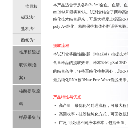
本产品适合于从各种
2~5ml
全血、血清、血
提
病原核
miRNA
和游离
RNA
。试剂盒结合了两种高
(AllPure)
酸提取
磁珠法
纯化技术结合起来，可最大程度上提高
RN
poly A+纯化、核酸保护和体外翻译等实验
盐析法
(MagPure)
酚氯仿
(SolPure)
提取流程
临床核酸提
(Trizol系
本
试剂盒
将酸性酸
/
胍（
MagZol
）抽提技术
含量样品的提取效果。
样本经
MagZol 3BD 
取试剂(备
列）
的结合条件
，转移
至
纯化柱并离心，
总
RN
案）
最后纯化RNA被RNase Free Water洗脱出来
核酸提取原
产品特性与优点
料
高产量 - 最优化的处理流程，可最大程
高回收率 - 硅胶柱纯化方式，可回收低
样品采集与
广泛-可处理不同液体样本，包括全血