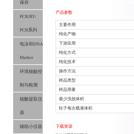
保存
产品参数
PCR/RT-
主要作用
PCR系列
纯化产物
下游应用
电泳和DNA
纯化方式
Marker
纯化技术
操作方法
环境核酸控
样品类型
制与检测
样品用量
核酸提取仪
最少洗脱体积
柱子每次载液体积
器
辅助小仪器
下载资源