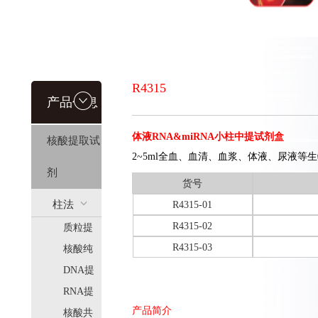
R4315
产品信息
体液RNA&miRNA小柱中提试剂盒
核酸提取试
2~5ml全血、血清、血浆、体液、尿液等生
剂
货号
柱法
R4315-01
R4315-02
质粒提
(HiPure)
R4315-03
取
核酸纯
化
DNA提
取
RNA提
产品简介
取
核酸共