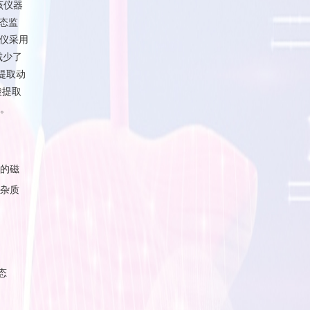
该仪器
态监
取仪采用
减少了
提取动
酸提取
。
的磁
杂质
态