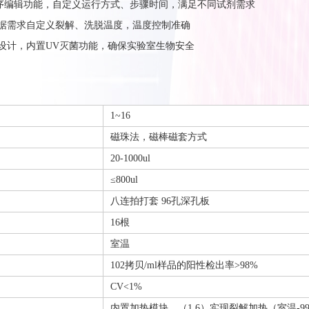
灵活程序编辑功能，自定义运行方式、步骤时间，满足不同试剂需求
---根据需求自定义裂解、洗脱温度，温度控制准确
-全封闭设计，内置UV灭菌功能，确保实验室生物安全
1~16
磁珠法，磁棒磁套方式
20-1000ul
≤800ul
八连拍打套 96孔深孔板
16根
室温
102拷贝/ml样品的阳性检出率>98%
CV<1%
内置加热模块，（1,6）实现裂解加热（室温-9