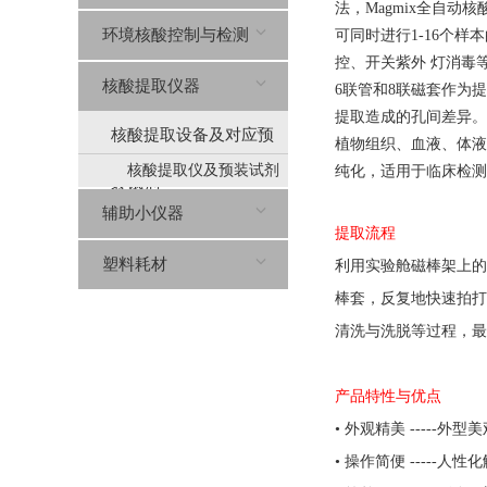
法，Magmix全自
环境核酸控制与检测
可同时进行1-16个
控、开关紫外 灯消毒等
核酸提取仪器
6联管和8联磁套作为
提取造成的孔间差异。
核酸提取设备及对应预
植物组织、血液、体液
核酸提取仪及预装试剂
纯化，适用于临床检测
装试剂
分类
辅助小仪器
提取流程
塑料耗材
利用实验舱磁棒架上的
棒套，反复地快速拍打
清洗与洗脱等过程，最
产品特性与优点
• 外观精美 ----
• 操作简便 ----