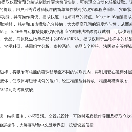
动核酸提取仪配套预分装试剂操作更为简便快捷，可实现全自动化核酸提取。
样本的提取，用户只需通过触摸屏的简单操作就可实现实验程序编辑、实验状
功能，具有操作简便、提取快速、结果可靠的特点。Magmix 16核酸提
提取耗材， 耗材和加热模块充分接触，大大提高孔间的温度均匀性，从而
Magmix 16全自动核酸提取仪配合相应的磁珠法核酸提取试剂，可以快速
、食品、病原微生物等样品中的DNA和RNA。提取仪用于生物样本的核
、常规科研、基因组学分析、疾控系统、食品安全检验、法医鉴定等领域
磁棒，将吸附有核酸的磁珠移动至不同的试剂孔内，再利用套在磁棒外层
液体，使液体与磁珠均匀的混和，经过核酸裂解释放、核酸与磁珠吸附、
终得到高纯度核酸。
-外型美观，结构紧凑，小巧灵活。全景式设计，可随时观察操作界面及提取仓状
-人性化触屏操作，大屏幕彩色中文显示界面，按键设置便捷