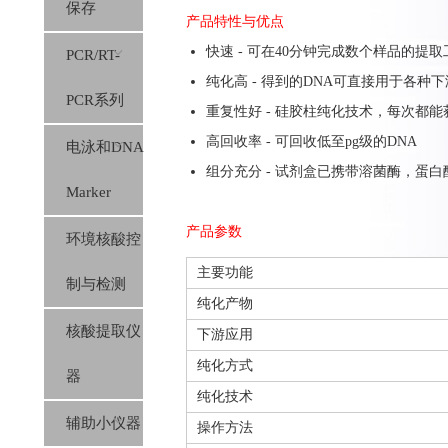
保存
产品特性与优点
快速 - 可在40分钟完成数个样品的提取
PCR/RT-
纯化高 - 得到的DNA可直接用于各种
PCR系列
重复性好 - 硅胶柱纯化技术，每次都
高回收率 - 可回收低至pg级的DNA
电泳和DNA
组分充分 - 试剂盒已携带溶菌酶，蛋白酶K
Marker
产品参数
环境核酸控
主要功能
制与检测
纯化产物
核酸提取仪
下游应用
纯化方式
器
纯化技术
辅助小仪器
操作方法