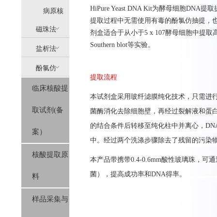
HiPure Yeast DNA Kit为酵母
提
病原核
提取过程中无需使用有毒的酚氯仿抽提，也
(AllPure)
酸提取
磁珠法
剂盒适合于从小于5 x 107酵母细胞中提取
Southern blot等实验。
盐析法
(MagPure)
酚氯仿
(SolPure)
提取流程
临床核酸提
(Trizol系
本
试剂盒
采用玻纤滤膜纯化
技
术，只需进
取试剂(备
菌酶消化去除细胞壁，再经过裂解液和蛋
列）
的结合条件后转移至纯化柱中并离心，
DN
案）
中
。
经过
两个洗涤步骤除去了残留的污染
核酸提取原
本产品带携带
0.4-0.6mm
酸性玻璃珠，可通
菌），提高成功率和
DNA
得率。
料
样品采集与