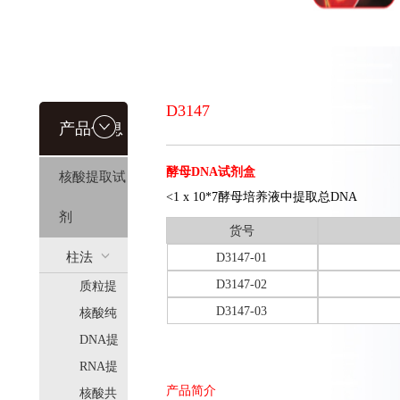
D3147
产品信息
酵母DNA试剂盒
核酸提取试
<1 x 10*7酵母培养液中提取总DNA
剂
货号
柱法
D3147-01
D3147-02
质粒提
(HiPure)
D3147-03
取
核酸纯
化
DNA提
取
RNA提
产品简介
取
核酸共