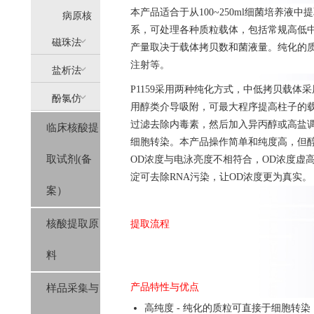
本产品适合于从100~250ml细菌培养液中
提
病原核
系，可处理各种质粒载体，包括常规高低中拷贝
(AllPure)
酸提取
磁珠法
产量取决于载体拷贝数和菌液量。纯化的质粒
注射等。
盐析法
(MagPure)
P1159采用两种纯化方式，中低拷贝载体
酚氯仿
(SolPure)
用醇类介导吸附，可最大程序提高柱子的载
过滤去除内毒素，然后加入异丙醇或高盐
临床核酸提
(Trizol系
细胞转染。本产品操作简单和纯度高，但醇
取试剂(备
OD浓度与电泳亮度不相符合，OD浓度虚
列）
淀可去除RNA污染，让OD浓度更为真实。
案）
核酸提取原
提取流程
料
产品特性与优点
样品采集与
高纯度 - 纯化的质粒可直接于细胞转染