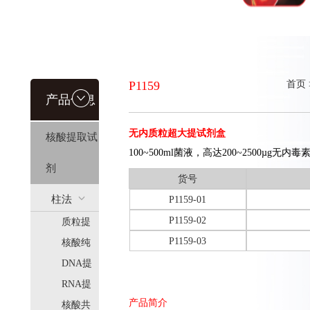
P1159
首页
产品信息
无内质粒超大提试剂盒
核酸提取试
100~500ml菌液，高达200~2500µg无
剂
货号
柱法
P1159-01
P1159-02
质粒提
(HiPure)
P1159-03
取
核酸纯
化
DNA提
取
RNA提
产品简介
取
核酸共