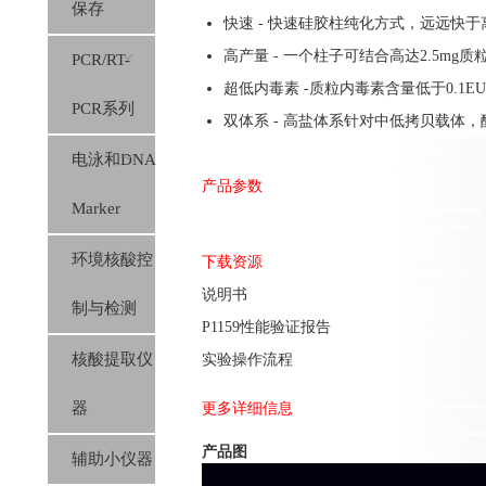
保存
快速 - 快速硅胶柱纯化方式，远远快
高产量 - 一个柱子可结合高达2.5mg质
PCR/RT-
超低内毒素 -质粒内毒素含量低于0.1
PCR系列
双体系 - 高盐体系针对中低拷贝载体
电泳和DNA
产品参数
Marker
环境核酸控
下载资源
说明书
制与检测
P1159性能验证报告
核酸提取仪
实验操作流程
器
更多详细信息
产品图
辅助小仪器