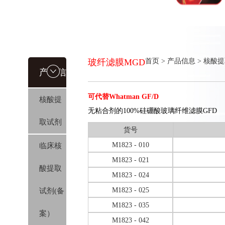
玻纤滤膜MGD
首页
>
产品信息
>
核酸提
产品信
可代替Whatman GF/D
核酸提
息
无粘合剂的100%硅硼酸玻璃纤维滤膜GFD
取试剂
货号
M1823 - 010
临床核
M1823 - 021
酸提取
M1823 - 024
M1823 - 025
试剂(备
M1823 - 035
案）
M1823 - 042