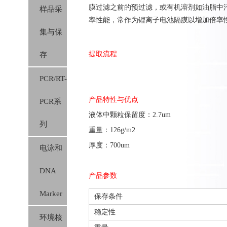
滤膜
膜过滤之前的预过滤，或有机溶剂如油脂中污
样品采
胶膜）
分类
率性能，常作为锂离子电池隔膜以增加倍率
集与保
提取流程
存
PCR/RT-
产品特性与优点
PCR系
液体中颗粒保留度：2.7um
列
重量：126g/m2
厚度：700um
电泳和
DNA
产品参数
Marker
保存条件
稳定性
环境核