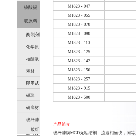
M1823 - 047
核酸提
M1823 - 055
取原料
M1823 - 070
M1823 - 090
酶制剂
M1823 - 110
化学原
M1823 - 125
核酸吸
料
M1823 - 142
M1823 - 150
耗材
附柱
M1823 - 257
即用试
M1823 - 915
磁珠
剂
M1823 - 500
研磨材
玻纤滤
料
产品简介
玻纤
玻纤滤膜
MGD无粘结剂，流速相当快，同
膜（硅