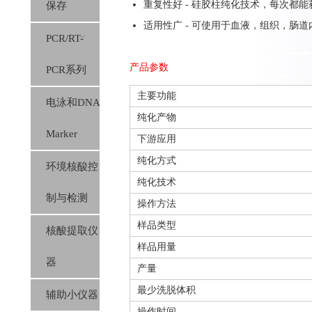
重复性好 - 硅胶柱纯化技术，每次都
保存
适用性广 - 可使用于血液，组织，肠
PCR/RT-
产品参数
PCR系列
主要功能
电泳和DNA
纯化产物
Marker
下游应用
纯化方式
环境核酸控
纯化技术
制与检测
操作方法
样品类型
核酸提取仪
样品用量
器
产量
最少洗脱体积
辅助小仪器
操作时间