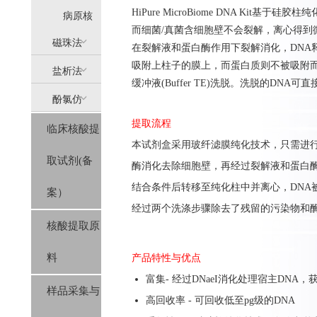
HiPure MicroBiome DNA Ki
提
病原核
而细菌/真菌含细胞壁不会裂解，离心得到微
(AllPure)
酸提取
磁珠法
在裂解液和蛋白酶作用下裂解消化，DNA
吸附上柱子的膜上，而蛋白质则不被吸附而去除
盐析法
(MagPure)
缓冲液(Buffer TE)洗脱。洗脱的DNA可直接
酚氯仿
(SolPure)
提取流程
临床核酸提
(Trizol系
本
试剂盒
采用玻纤滤膜纯化
技
术，只需进
取试剂(备
列）
酶消化去除细胞壁，再经过裂解液和蛋白
结合条件后转移至纯化柱中并离心，
DNA
案）
经过
两个洗涤步骤除去了残留的污染物和
核酸提取原
料
产品特性与优点
富集- 经过DNaeI消化处理宿主DNA
样品采集与
高回收率 - 可回收低至pg级的DNA