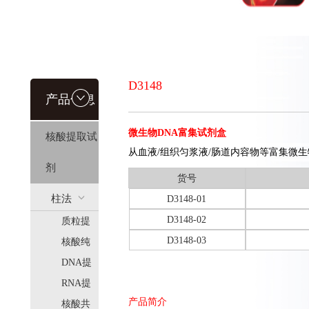
D3148
产品信息
微生物DNA富集试剂盒
核酸提取试
从血液/组织匀浆液/肠道内容物等富集微生
剂
货号
柱法
D3148-01
D3148-02
质粒提
(HiPure)
D3148-03
取
核酸纯
化
DNA提
取
RNA提
产品简介
取
核酸共