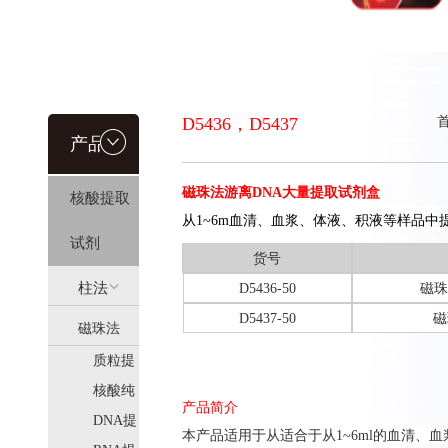
D5436，D5437
产品信
磁珠法游离DNA大量提取试剂盒
核酸提取
息
从1~6m血清、血浆、体液、积液等样品中
试剂
货号
柱法
D5436-50
磁珠
D5437-50
磁
磁珠法
(HiPure)
质粒提
(MagPure)
取
核酸纯
产品简介
化
DNA提
本产品适用于从
适合于从1~6ml的血清