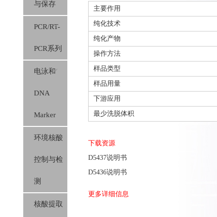
与保存
主要作用
纯化技术
PCR/RT-
纯化产物
PCR系列
操作方法
样品类型
电泳和
样品用量
DNA
下游应用
最少洗脱体积
Marker
环境核酸
下载资源
D5437说明书
控制与检
D5436说明书
测
更多详细信息
核酸提取