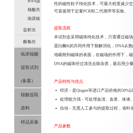
取
RNA提
性的磁性粒子纯化技术，可最大程度减少交
取
核酸共
可直接用于定量PCR和二代测序等实验。
提取
病原核
酸提取
提取流程
盐析法
本
试剂盒
采用
磁珠纯化技术，只需通过磁场
酚氯仿
(SolPure)
蛋白酶
K
的共同作用下裂解消化，
DNA
从胞
临床核酸
地
吸附
到
磁珠的表面，在磁场的作用下，磁
(Trizol系
DNA
的磁珠
经过清洗
去除杂质
，
最后用少
提取试剂
列）
(备案）
产品特性与优点
经济 - 是Qiagen等进口产品价格的50%
核酸提取
处理能力强 - 可处理
血清、血浆、体液
原料
自动 - 无需人工参与的提取过程，省时
样品采集
产品参数