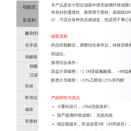
本产品是在小型过滤器中填充玻璃纤维滤膜C
核酸提
有良好的通透性，推荐用于质粒、基因组DN
计，可适合各种负压抽滤盒，也适用于离心
取原料
酶制剂
提取流程
化学原
样品经裂解后，调整结合条件后，转移至吸
则滤出。
核酸吸
料
推荐结合条件：
核酸
附柱
高盐介异吸附：>2.5M异硫氰酸胍， >4M盐
吸附
过滤
醇类介导吸附：>33%乙醇或>25%异丙醇
柱
器
耗材
即用试
产品特性与优点
小量柱设计，≥50ul洗脱体积；
磁珠
剂
国产
玻璃纤维滤膜C，无批间差
研磨材
稳定期超长，常温放置3年（封闭保存）