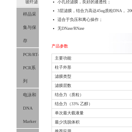
玻纤滤
小孔径滤膜，良好的通透性；
料
3层滤膜，结合力高达45ug质粒DNA， 20
样品采
膜（硅
适合于负压和离心操作；
集与保
胶膜）
无DNase/RNase
存
产品参数
PCR/RT-
主要功能
柱子外形
PCR系
滤膜类型
列
滤膜层数
电泳和
结合力（质粒）
结合力（33% 乙醇）
DNA
单次最大载液量
Marker
最少洗脱体积
推荐应用