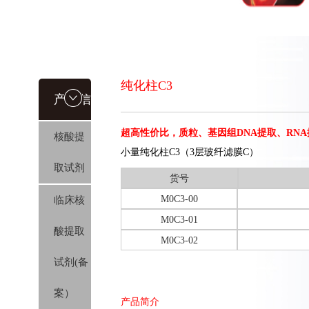
纯化柱C3
产品信
超高性价比，质粒、基因组DNA提取、RN
核酸提
息
小量纯化柱C3（3层玻纤滤膜C）
取试剂
货号
M0C3-00
临床核
M0C3-01
酸提取
M0C3-02
试剂(备
案）
产品简介