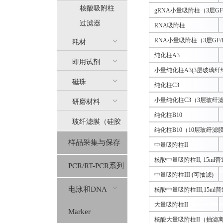
核酸吸附柱
gRNA小量吸附柱（3层G
过滤器
RNA吸附柱
RNA小量吸附柱（3层GF
耗材
纯化柱A3
即用试剂
小量纯化柱A3(3层玻璃纤
磁珠
纯化柱C3
小量纯化柱C3（3层玻纤
研磨材料
纯化柱B10
玻纤滤膜（硅胶
纯化柱B10（10层玻纤滤
样品采集与保存
膜）
中量吸附柱II
核酸中量吸附柱II, 15ml
PCR/RT-PCR系列
中量吸附柱III (可抽滤)
电泳和DNA
核酸中量吸附柱III,15ml
大量吸附柱II
Marker
核酸大量吸附柱II（抽滤离心