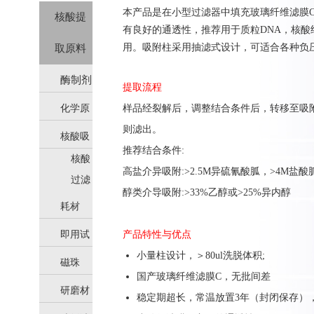
本产品是在小型过滤器中填充玻璃纤维滤膜C
核酸提
有良好的通透性，推荐用于质粒DNA，核酸
用。吸附柱采用抽滤式设计，可适合各种负
取原料
酶制剂
提取流程
化学原
样品经裂解后，调整结合条件后，转移至吸
则滤出。
核酸吸
料
推荐结合条件:
核酸
附柱
高盐介异吸附:>2.5M异硫氰酸胍，>4M盐酸
吸附
过滤
醇类介导吸附:>33%乙醇或>25%异内醇
柱
器
耗材
即用试
产品特性与优点
小量柱设计，＞80ul洗脱体积;
磁珠
剂
国产玻璃纤维滤膜C，无批间差
研磨材
稳定期超长，常温放置3年（封闭保存）