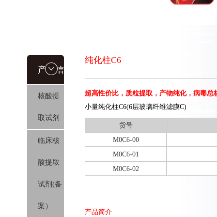
纯化柱C6
产品信
超高性价比，质粒提取，产物纯化，病毒总
核酸提
息
小量纯化柱C6(6层玻璃纤维滤膜C)
取试剂
货号
M0C6-00
临床核
M0C6-01
酸提取
M0C6-02
试剂(备
案）
产品简介