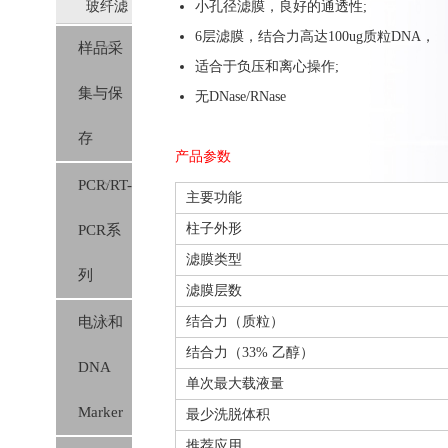
玻纤滤
小孔径滤膜，良好的通透性;
料
6层滤膜，结合力高达10
0ug
质粒DNA，
样品采
膜（硅
适合于负压和离心操作;
集与保
胶膜）
无DNase/RNase
存
产品参数
PCR/RT-
主要功能
柱子外形
PCR系
滤膜类型
列
滤膜层数
电泳和
结合力（质粒）
结合力（33% 乙醇）
DNA
单次最大载液量
Marker
最少洗脱体积
推荐应用