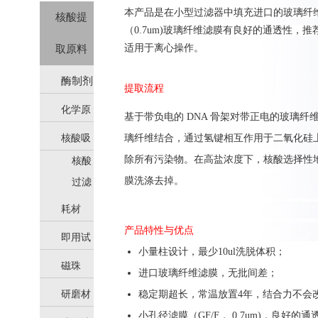
本产品是在小型过滤器中填充进口的玻璃纤维
核酸提
（0.7um)玻璃纤维滤膜有良好的通透性，推
适用于离心操作。
取原料
酶制剂
提取流程
化学原
基于带负电的
DNA 骨架对带正电的玻璃纤
核酸吸
璃纤维结合，通过氢键相互作用于二氧化硅上
料
除所有污染物。在高盐浓度下，核酸选择性
核酸
附柱
膜洗涤去掉。
吸附
过滤
柱
器
耗材
产品特性与优点
即用试
小量柱设计，最少10ul洗脱体积；
磁珠
剂
进口玻璃纤维滤膜，无批间差
；
研磨材
稳定期超长，常温放置4年，结合力不会
小孔径滤膜（GF/F， 0.7um)，良好的通