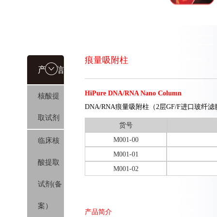
痕量吸附柱
产品信
HiPure DNA/RNA Nano Column
核酸提
息
DNA/RNA痕量吸附柱（2层GF/F进口玻纤滤
取试剂
货号
M001-00
临床核
M001-01
酸提取
M001-02
试剂(备
案）
产品简介