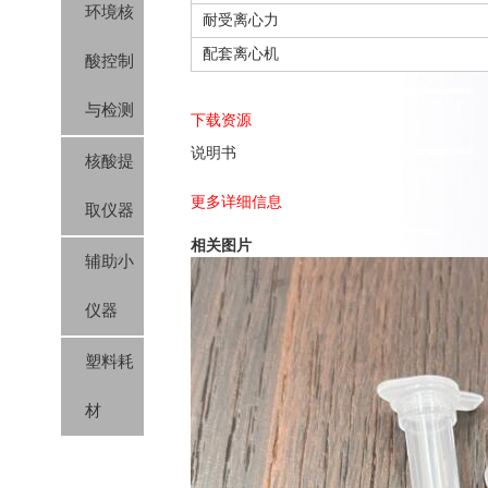
环境核
耐受离心力
配套离心机
酸控制
与检测
下载资源
说明书
核酸提
更多详细信息
取仪器
相关图片
辅助小
仪器
塑料耗
材