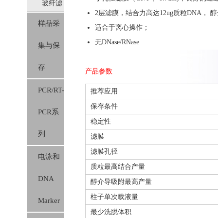
玻纤滤
料
2层滤膜，结合力高达12ug质粒DNA， 醇
样品采
膜（硅
适合于离心操作；
无DNase/RNase
集与保
胶膜）
存
产品参数
PCR/RT-
推荐应用
保存条件
PCR系
稳定性
列
滤膜
滤膜孔径
电泳和
质粒最高结合产量
DNA
醇介导吸附最高产量
柱子单次载液量
Marker
最少洗脱体积